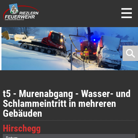
direkt zur Navigation
direkt zum Inhalt
t5 - Murenabgang - Wasser- und
Schlammeintritt in mehreren
Gebäuden
Hirschegg