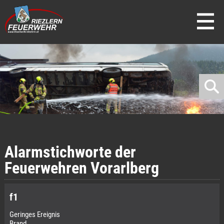
direkt zur Navigation
direkt zum Inhalt
Alarmstichworte der
Feuerwehren Vorarlberg
f1
Geringes Ereignis
Brand