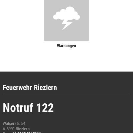
Warnungen
Feuerwehr Riezlern
Notruf 122
Walserstr. 54
A-6991 Riezlern