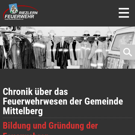
direkt zur Navigation
direkt zum Inhalt
Chronik über das
Feuerwehrwesen der Gemeinde
Mittelberg
Bildung und Gründung der