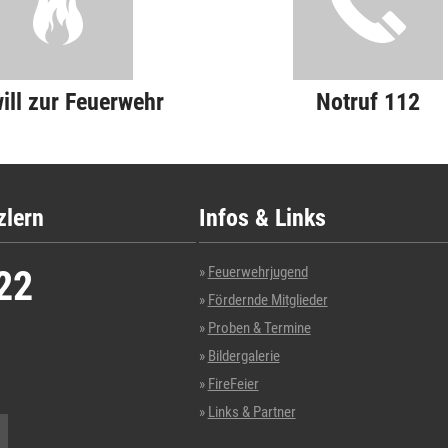
will zur Feuerwehr
Notruf 112
zlern
Infos & Links
22
Feuerwehrjugend
Fördernde Mitglieder
Proben & Termine
Bildergalerie
FireFeier
Links & Partner