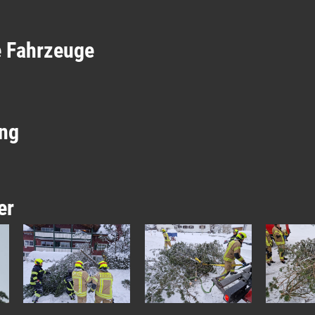
e Fahrzeuge
ng
er