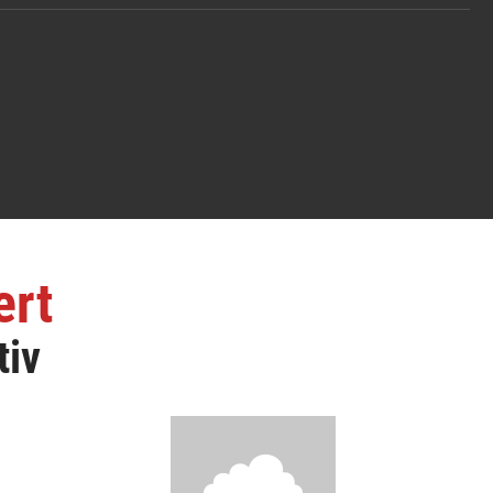
ert
tiv