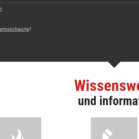
t
armstichworte
?
Wissensw
und informa