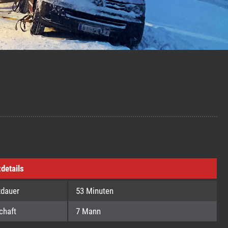
zdetails
zdauer
53 Minuten
chaft
7 Mann