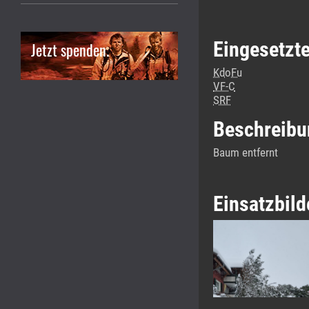
Eingesetzt
Jetzt spenden.
KdoFu
VF-C
SRF
Beschreibu
Baum entfernt
Einsatzbild