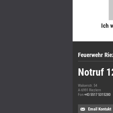
Ich 
Feuerwehr Rie
Notruf 1
Walserstr. 54
A-6991 Riezlern
Fon
+43 5517 5315280
Email Kontakt