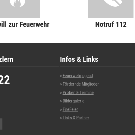
will zur Feuerwehr
Notruf 112
zlern
Infos & Links
22
Feuerwehrjugend
Fördernde Mitglieder
Proben & Termine
Bildergalerie
FireFeier
Links & Partner