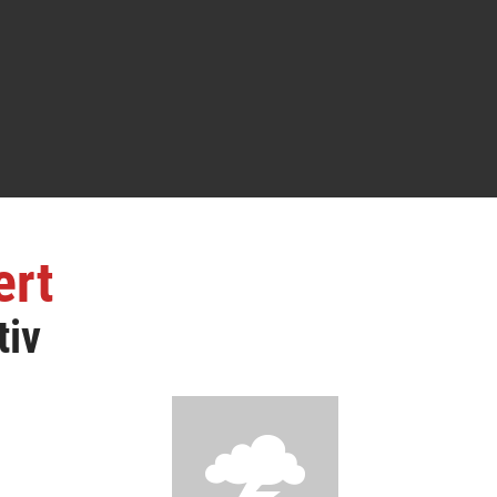
ert
tiv