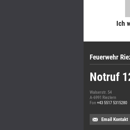
Ich 
Feuerwehr Rie
Notruf 1
Walserstr. 54
A-6991 Riezlern
Fon
+43 5517 5315280
Email Kontakt