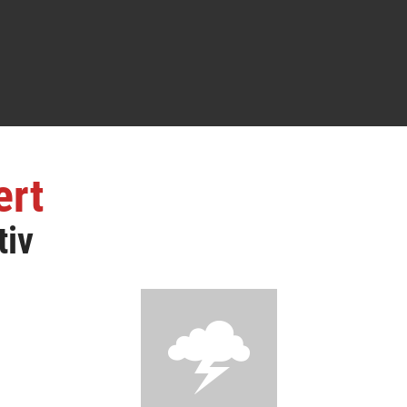
ert
tiv