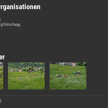
Organisationen
g
erg/Hirschegg
er
t