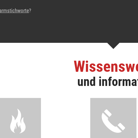
armstichworte
?
Wissensw
und informa