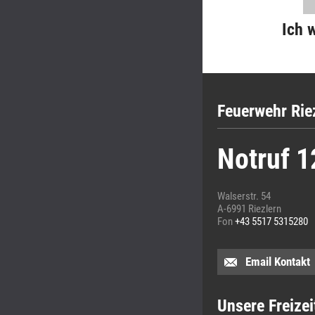
Ich 
Feuerwehr Rie
Notruf 1
Walserstr. 54
A-6991 Riezlern
Fon
+43 5517 5315280
Email Kontakt
Unsere Freizei