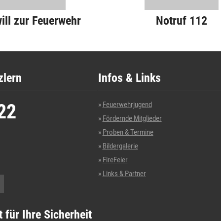
will zur Feuerwehr
Notruf 112
zlern
Infos & Links
22
Feuerwehrjugend
Fördernde Mitglieder
Proben & Termine
Bildergalerie
FireFeier
Links & Partner
t für Ihre Sicherheit