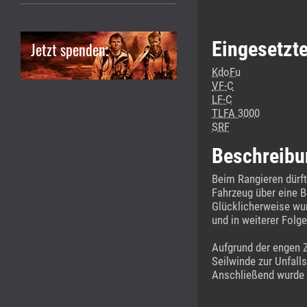
Eingesetzt
Jetzt spenden.
KdoFu
VF-C
LF-C
TLFA 3000
SRF
Beschreibu
Beim Rangieren dürft
Fahrzeug über eine B
Glücklicherweise wur
und in weiterer Fol
Aufgrund der engen Z
Seilwinde zur Unfall
Anschließend wurde 