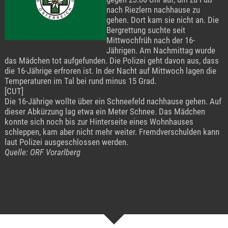
nach Riezlern nachhause zu
gehen. Dort kam sie nicht an. Die
Bergrettung suchte seit
Mittwochfrüh nach der 16-
Jährigen. Am Nachmittag wurde
das Mädchen tot aufgefunden. Die Polizei geht davon aus, dass
die 16-Jährige erfroren ist. In der Nacht auf Mittwoch lagen die
Temperaturen im Tal bei rund minus 15 Grad.
[CUT]
Die 16-Jährige wollte über ein Schneefeld nachhause gehen. Auf
dieser Abkürzung lag etwa ein Meter Schnee. Das Mädchen
konnte sich noch bis zur Hinterseite eines Wohnhauses
schleppen, kam aber nicht mehr weiter. Fremdverschulden kann
laut Polizei ausgeschlossen werden.
Quelle: ORF Vorarlberg