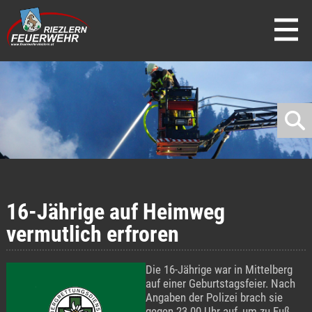
direkt zur Navigation
direkt zum Inhalt
16-Jährige auf Heimweg
vermutlich erfroren
Die 16-Jährige war in Mittelberg
auf einer Geburtstagsfeier. Nach
Angaben der Polizei brach sie
gegen 23.00 Uhr auf, um zu Fuß