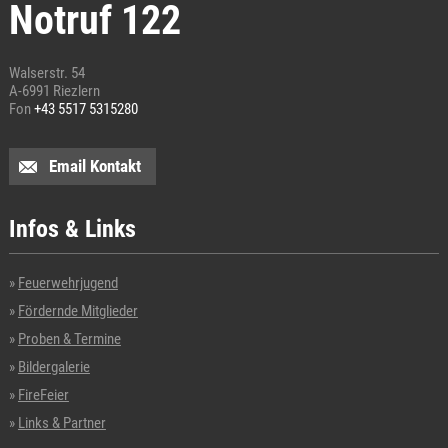
Notruf 122
Walserstr. 54
A-6991 Riezlern
Fon
+43 5517 5315280
Email Kontakt
Infos & Links
Feuerwehrjugend
Fördernde Mitglieder
Proben & Termine
Bildergalerie
FireFeier
Links & Partner