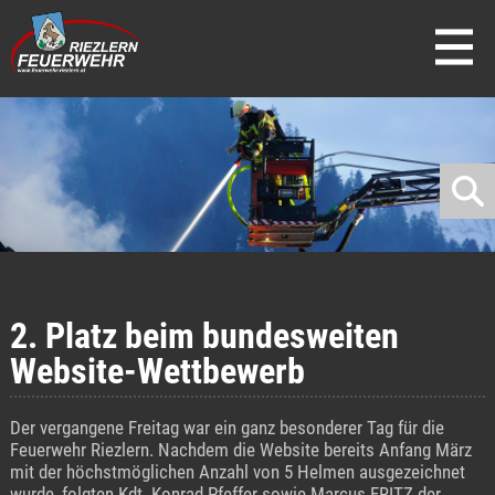
direkt zur Navigation
direkt zum Inhalt
2. Platz beim bundesweiten
Website-Wettbewerb
Der vergangene Freitag war ein ganz besonderer Tag für die
Feuerwehr Riezlern. Nachdem die Website bereits Anfang März
mit der höchstmöglichen Anzahl von 5 Helmen ausgezeichnet
wurde, folgten Kdt. Konrad Pfeffer sowie Marcus FRITZ der