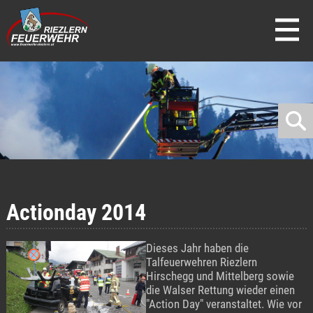
direkt zur Navigation
direkt zum Inhalt
Actionday 2014
Dieses Jahr haben die
Talfeuerwehren Riezlern
Hirschegg und Mittelberg sowie
die Walser Rettung wieder einen
"Action Day" veranstaltet. Wie vor