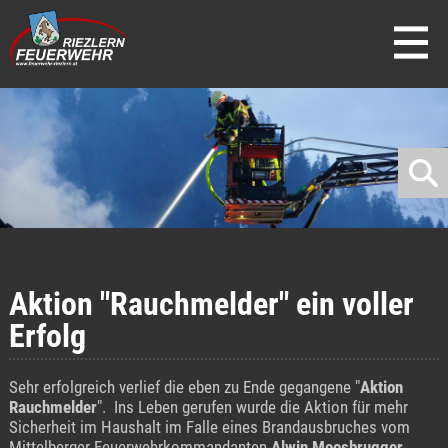
direkt zur Navigation
direkt zum Inhalt
Aktion "Rauchmelder" ein voller
Erfolg
Sehr erfolgreich verlief die eben zu Ende gegangene "
Aktion
Rauchmelder
". Ins Leben gerufen wurde die Aktion für mehr
Sicherheit im Haushalt im Falle eines Brandausbruches vom
Mittelberger Feuerwehrkommandanten
Alwin Moosbrugger
.