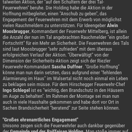
talweiten Aktion, der "auf den Schultern der drei Tal-
Feuerwehren" beruhe. Die Holding habe die Aktion in der
Hoffnung mitbegleitet, einen "Anschub zu geben", das
Engagement der Feuerwehren mit dem Erwerb von möglichst
vielen Rauchmeldern zu unterstützen. Für Ideengeber
Alwin
Moosbrugger
, Kommandant der Feuerwehr Mittelberg, ist allein
die Anzahl der nun im Tal angebrachten Rauchmelder "ein großer
Fortschritt" für ein Mehr an Sicherheit. Die Feuerwehren des Tals
sind laut Moosbrugger "sehr zufrieden" mit dem überaus
erfolgreichen Verlauf der Aktion. "Überwältigt" von der
Dimension der Sicherheits-Aktion zeigt sich der Riezler
Feuerwehr-Kommandant
Sascha Duffner
. "Große Hoffnung"
könne man nun darin setzten, dass aufgrund einer "fehlenden
Alarmierung im Haus" im Walsertal nicht noch einmal ein Leben
zu beklagen sein müsse. Für dem Hirschegger Feuerwehr-Chef
Ingo Schlegel
ist es "wichtig, den Brandschutz in den Häusern
im Auge zu behalten". Im Rahmen der Montage sei man nun
auch in viele Haushalte gekommen und habe dort vor Ort in
Sachen Brandsicherheit "beratend" zur Seite stehen können.
"Großes ehrenamtliches Engagement"
Unisono zeigen sich die Feuerwehrler auch dankbar gegenüber
der
Gemeinde und der Raiffeisen Holding
. Man stoße immer auf