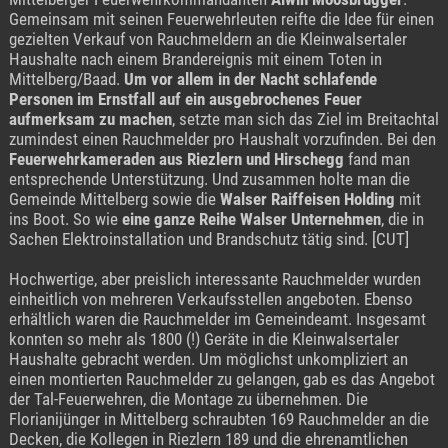
Gemeinsam mit seinen Feuerwehrleuten reifte die Idee für einen
gezielten Verkauf von Rauchmeldern an die Kleinwalsertaler
Haushalte nach einem Brandereignis mit einem Toten in
Mittelberg/Baad.
Um vor allem in der Nacht schlafende
Personen im Ernstfall auf ein ausgebrochenes Feuer
aufmerksam zu machen
, setzte man sich das Ziel im Breitachtal
zumindest einen Rauchmelder pro Haushalt vorzufinden. Bei den
Feuerwehrkameraden aus Riezlern und Hirschegg
fand man
entsprechende Unterstützung. Und zusammen holte man die
Gemeinde Mittelberg sowie die
Walser Raiffeisen Holding
mit
ins Boot. So wie
eine ganze Reihe Walser Unternehmen
, die in
Sachen Elektroinstallation und Brandschutz tätig sind. [CUT]
Hochwertige, aber preislich interessante Rauchmelder wurden
einheitlich von mehreren Verkaufsstellen angeboten. Ebenso
erhältlich waren die Rauchmelder im Gemeindeamt. Insgesamt
konnten so mehr als 1800 (!) Geräte in die Kleinwalsertaler
Haushalte gebracht werden. Um möglichst unkompliziert an
einen montierten Rauchmelder zu gelangen, gab es das Angebot
der Tal-Feuerwehren, die Montage zu übernehmen. Die
Florianijünger in Mittelberg schraubten 169 Rauchmelder an die
Decken, die Kollegen in Riezlern 189 und die ehrenamtlichen