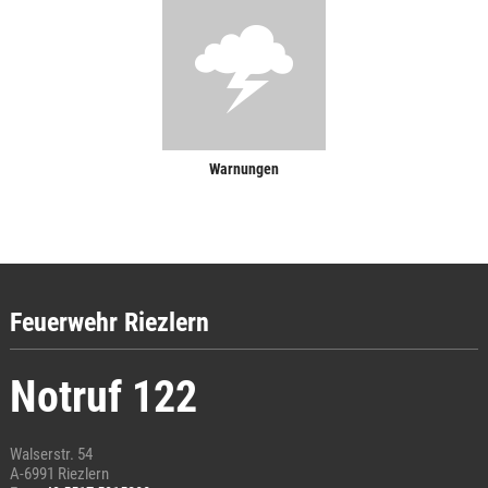
Warnungen
Feuerwehr Riezlern
Notruf 122
Walserstr. 54
A-6991 Riezlern