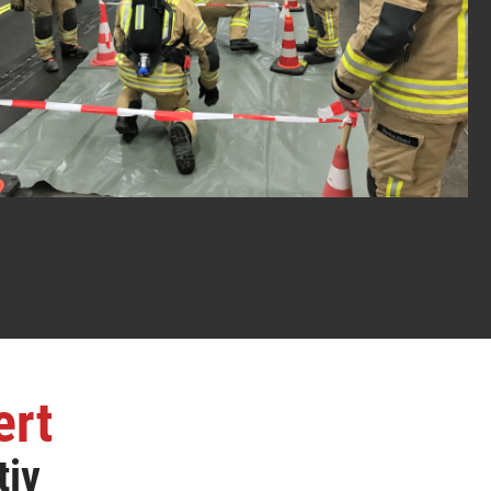
ert
tiv