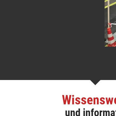
Wissensw
und informa