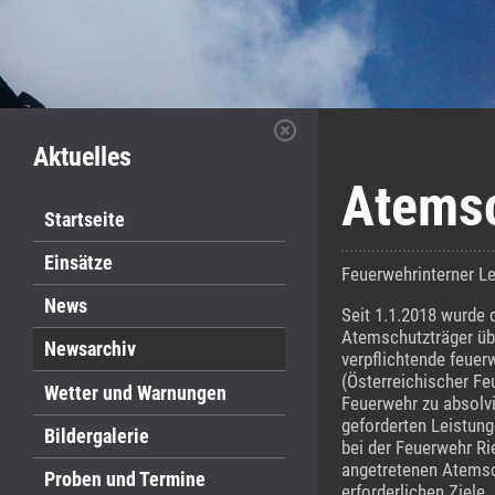
Aktuelles
Atemsc
Startseite
Einsätze
Feuerwehrinterner L
News
Seit 1.1.2018 wurde 
Atemschutzträger übe
Newsarchiv
verpflichtende feuer
(Österreichischer Fe
Wetter und Warnungen
Feuerwehr zu absolvie
geforderten Leistung
Bildergalerie
bei der Feuerwehr Rie
angetretenen Atemsch
Proben und Termine
erforderlichen Ziele.