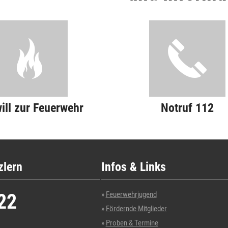
will zur Feuerwehr
Notruf 112
zlern
Infos & Links
22
Feuerwehrjugend
Fördernde Mitglieder
Proben & Termine