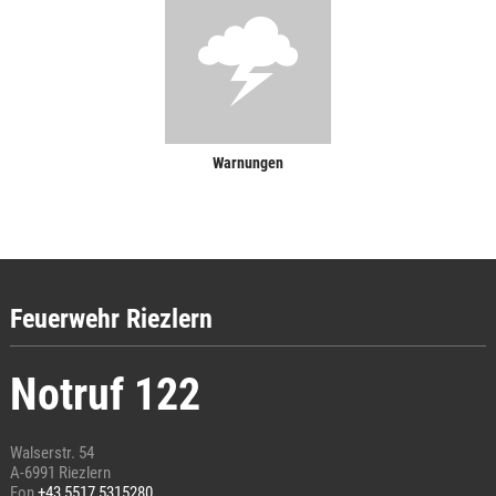
Warnungen
Feuerwehr Riezlern
Notruf 122
Walserstr. 54
A-6991 Riezlern
Fon
+43 5517 5315280