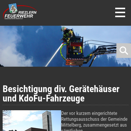
direkt zur Navigation
direkt zum Inhalt
Besichtigung div. Gerätehäuser
und KdoFu-Fahrzeuge
Der vor kurzem eingerichtete
Rettungsausschuss der Gemeinde
Mittelberg, zusammengesetzt aus
sämtlichen