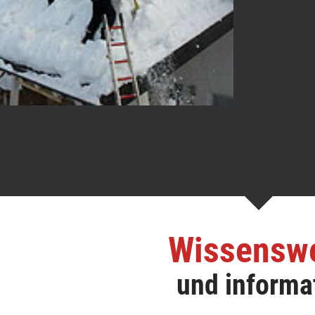
Wissensw
und informa