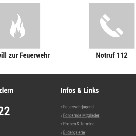
will zur Feuerwehr
Notruf 112
zlern
Infos & Links
22
Feuerwehrjugend
Fördernde Mitglieder
Proben & Termine
Bildergalerie