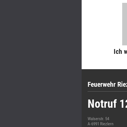
Ich 
Feuerwehr Rie
Notruf 1
Walserstr. 54
A-6991 Riezlern