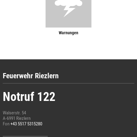
Warnungen
Feuerwehr Riezlern
Notruf 122
Walserstr. 54
A-6991 Riezlern
Fon
+43 5517 5315280