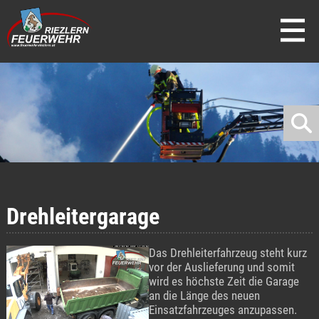
direkt zur Navigation
direkt zum Inhalt
Drehleitergarage
Das Drehleiterfahrzeug steht kurz
vor der Auslieferung und somit
wird es höchste Zeit die Garage
an die Länge des neuen
Einsatzfahrzeuges anzupassen.