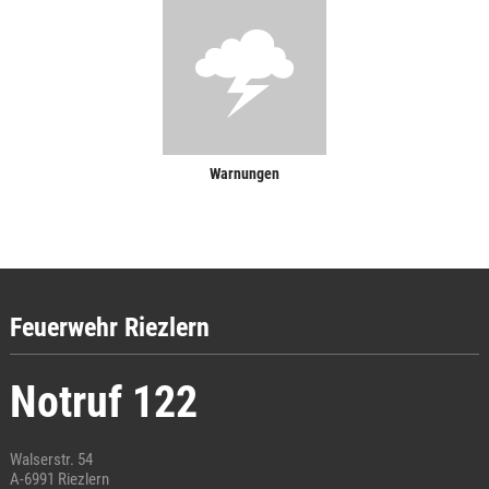
Warnungen
Feuerwehr Riezlern
Notruf 122
Walserstr. 54
A-6991 Riezlern