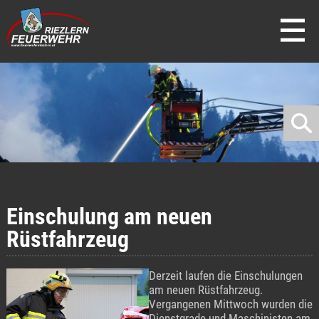
direkt zur Navigation
direkt zum Inhalt
Einschulung am neuen
Rüstfahrzeug
Derzeit laufen die Einschulungen
am neuen Rüstfahrzeug.
Vergangenen Mittwoch wurden die
Dienstgrade und Maschinisten am