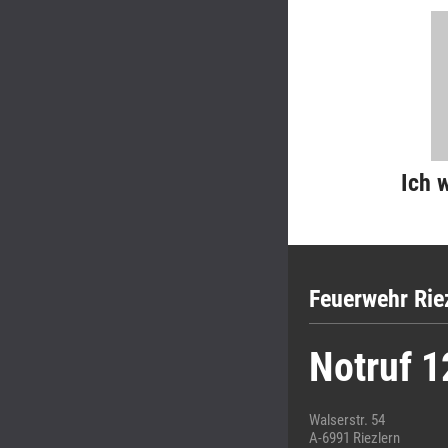
Ich 
Feuerwehr Rie
Notruf 1
Walserstr. 54
A-6991 Riezlern