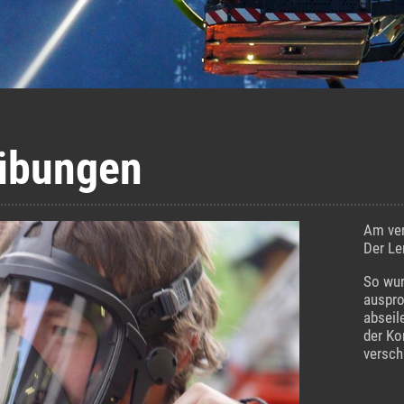
übungen
Am ver
Der Le
So wur
auspro
abseil
der Ko
versch