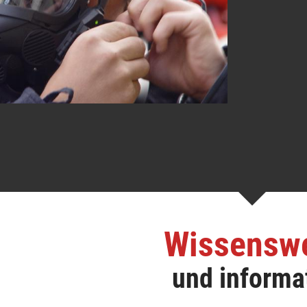
Wissensw
und informa