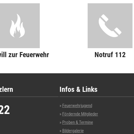
will zur Feuerwehr
Notruf 112
zlern
Infos & Links
22
Feuerwehrjugend
Fördernde Mitglieder
Proben & Termine
Bildergalerie