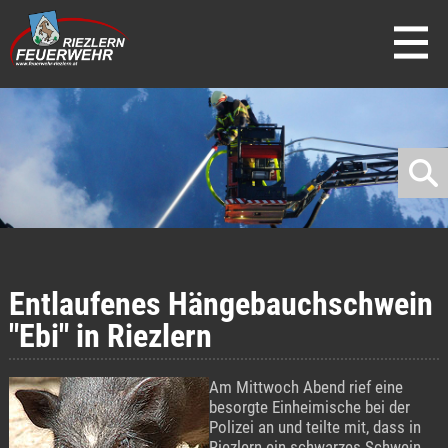
direkt zur Navigation
direkt zum Inhalt
Entlaufenes Hängebauchschwein
"Ebi" in Riezlern
Am Mittwoch Abend rief eine
besorgte Einheimische bei der
Polizei an und teilte mit, dass in
Riezlern ein schwarzes Schwein