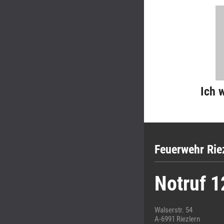
Ich 
Feuerwehr Rie
Notruf 1
Walserstr. 54
A-6991 Riezlern