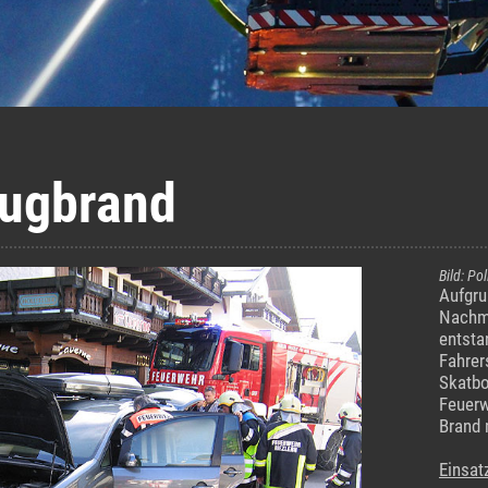
ugbrand
Bild: Pol
Aufgru
Nachmi
entsta
Fahrer
Skatbo
Feuerw
Brand 
Einsat