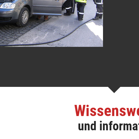
Wissensw
und informa