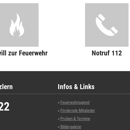
will zur Feuerwehr
Notruf 112
zlern
Infos & Links
22
Feuerwehrjugend
Fördernde Mitglieder
Proben & Termine
Bildergalerie