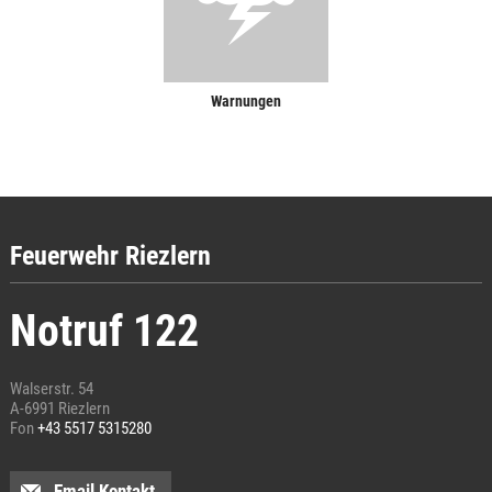
Warnungen
Feuerwehr Riezlern
Notruf 122
Walserstr. 54
A-6991 Riezlern
Fon
+43 5517 5315280
Email Kontakt