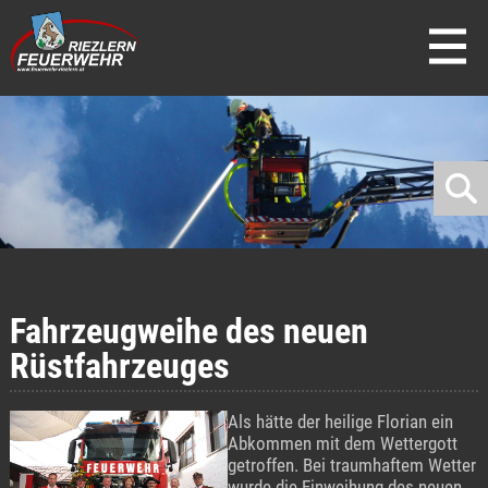
direkt zur Navigation
direkt zum Inhalt
Fahrzeugweihe des neuen
Rüstfahrzeuges
Als hätte der heilige Florian ein
Abkommen mit dem Wettergott
getroffen. Bei traumhaftem Wetter
wurde die Einweihung des neuen