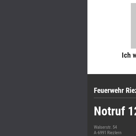
Ich 
Feuerwehr Rie
Notruf 1
Walserstr. 54
A-6991 Riezlern