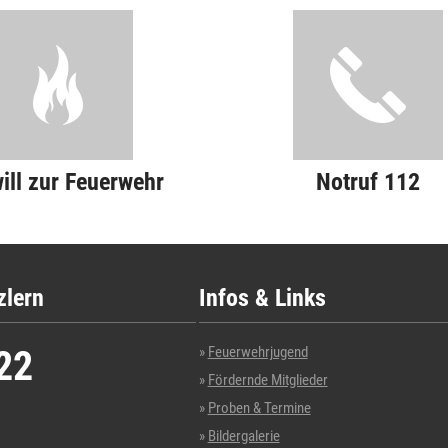
will zur Feuerwehr
Notruf 112
zlern
Infos & Links
22
Feuerwehrjugend
Fördernde Mitglieder
Proben & Termine
Bildergalerie