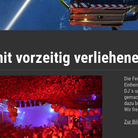
mit vorzeitig verliehen
Die Fe
Einhei
DJ`s u
gemach
dazu b
Wir fr
Zur Bil