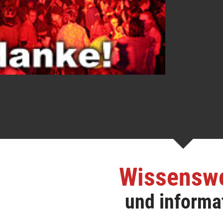
Wissensw
und informa