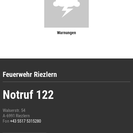
Warnungen
Feuerwehr Riezlern
Notruf 122
Walserstr. 54
A-6991 Riezlern
Fon
+43 5517 5315280