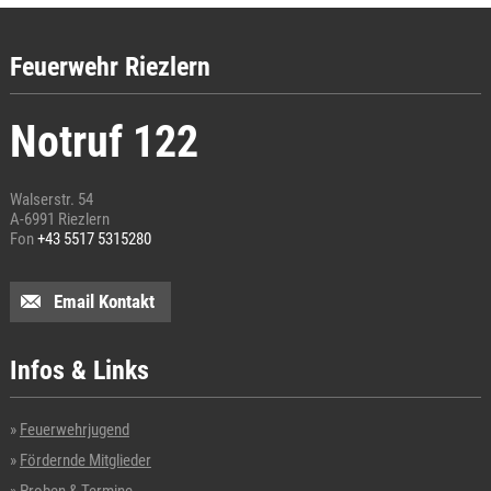
Feuerwehr Riezlern
Notruf 122
Walserstr. 54
A-6991 Riezlern
Fon
+43 5517 5315280
Email Kontakt
Infos & Links
Feuerwehrjugend
Fördernde Mitglieder
Proben & Termine