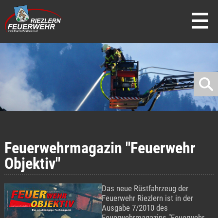
direkt zur Navigation
direkt zum Inhalt
Feuerwehrmagazin "Feuerwehr
Objektiv"
Das neue Rüstfahrzeug der
Feuerwehr Riezlern ist in der
Ausgabe 7/2010 des
Feuerwehrmagazins "Feuerwehr