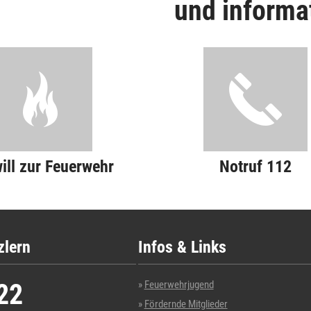
und informa
will zur Feuerwehr
Notruf 112
zlern
Infos & Links
22
Feuerwehrjugend
Fördernde Mitglieder