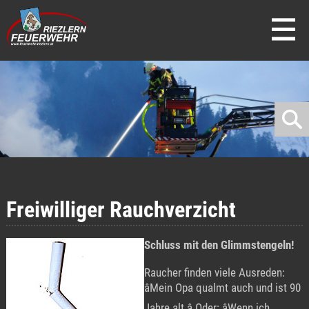
direkt zur Navigation
direkt zum Inhalt
Freiwilliger Rauchverzicht
Schluss mit den Glimmstengeln!
Raucher finden viele Ausreden:
âMein Opa qualmt auch und ist 90
Jahre alt.â Oder: âWenn ich