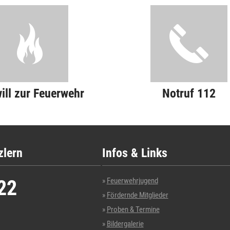
will zur Feuerwehr
Notruf 112
zlern
Infos & Links
22
Feuerwehrjugend
Fördernde Mitglieder
Proben & Termine
Bildergalerie