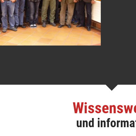
Wissensw
und informa