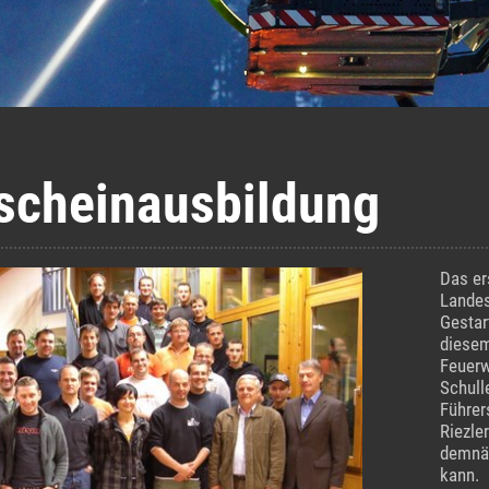
scheinausbildung
Das er
Landes
Gestar
diesem
Feuerw
Schull
Führer
Riezle
demnäc
kann