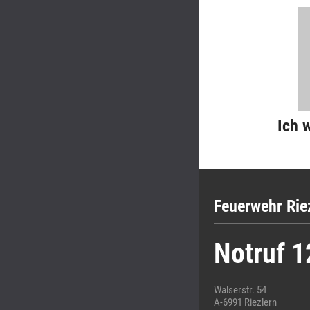
Ich 
Feuerwehr Rie
Notruf 1
Walserstr. 54
A-6991 Riezlern