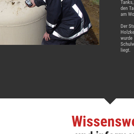
Tanks,
den Ta
am Woc
Der St
Holzke
wurde 
Schulw
liegt.
Wissensw