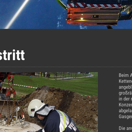
tritt
Beim A
Ketten
angebl
großrä
in der
Konzen
abgela
Gasgem
Die an