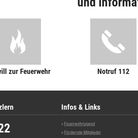
und informa
will zur Feuerwehr
Notruf 112
zlern
Infos & Links
22
Feuerwehrjugend
Fördernde Mitglieder