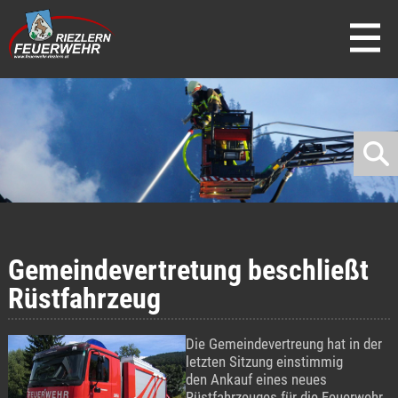
direkt zur Navigation
direkt zum Inhalt
Gemeindevertretung beschließt
Rüstfahrzeug
Die Gemeindevertreung hat in der
letzten Sitzung einstimmig
den Ankauf eines neues
Rüstfahrzeuges für die Feuerwehr