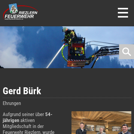
direkt zur Navigation
direkt zum Inhalt
Gerd Bürk
Ehrungen
Aufgrund seiner über
54-
jährigen
aktiven
Mitgliedschaft in der
Feuerwehr Riezlern, wurde