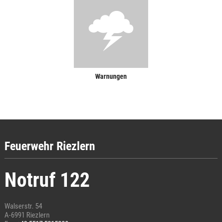
Warnungen
Feuerwehr Riezlern
Notruf 122
Walserstr. 54
A-6991 Riezlern