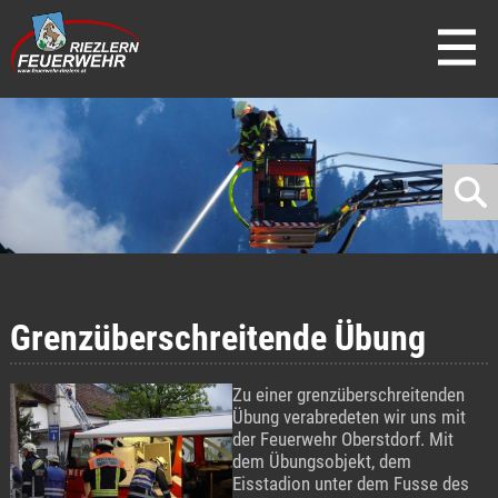
direkt zur Navigation
direkt zum Inhalt
Grenzüberschreitende Übung
Zu einer grenzüberschreitenden
Übung verabredeten wir uns mit
der Feuerwehr Oberstdorf. Mit
dem Übungsobjekt, dem
Eisstadion unter dem Fusse des