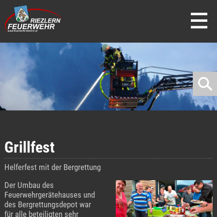
direkt zur Navigation
direkt zum Inhalt
Grillfest
Helferfest mit der Bergrettung
Der Umbau des
Feuerwehrgerätehauses und
des Bergrettungsdepot war
für alle beteiligten sehr