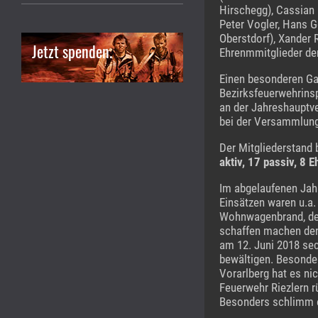
Hirschegg), Cassian 
Peter Vogler, Hans 
Oberstdorf), Xander
Jetzt spenden.
Ehrenmmitglieder der
Einen besonderen Ga
Bezirksfeuerwehrinsp
an der Jahreshauptv
bei der Versammlung
Der Mitgliederstand
aktiv, 17 passiv, 8 
Im abgelaufenen Ja
Einsätzen waren u.a.
Wohnwagenbrand, der 
schaffen machen den
am 12. Juni 2018 sec
bewältigen. Besonde
Vorarlberg hat es nic
Feuerwehr Riezlern r
Besonders schlimm er