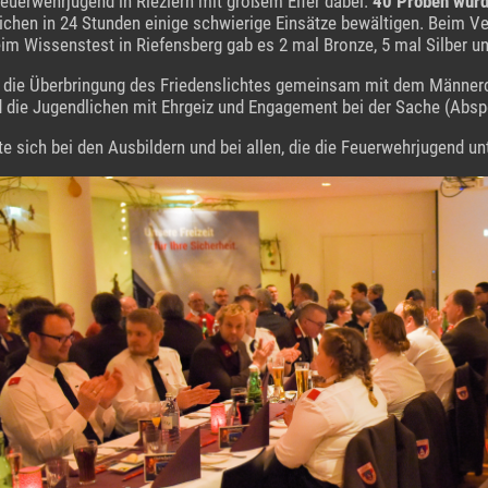
Feuerwehrjugend in Riezlern mit großem Eifer dabei.
40 Proben wurd
ichen in 24 Stunden einige schwierige Einsätze bewältigen. Beim V
eim Wissenstest in Riefensberg gab es 2 mal Bronze, 5 mal Silber un
ar die Überbringung des Friedenslichtes gemeinsam mit dem Männer
 die Jugendlichen mit Ehrgeiz und Engagement bei der Sache (Abspe
te sich bei den Ausbildern und bei allen, die die Feuerwehrjugend un