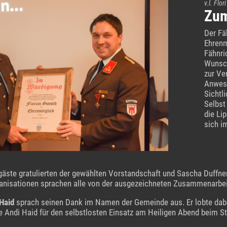
v.l. Flo
Zum
Der Fä
Ehrenm
Fähnri
Wunsch
zur Ve
Anwese
Sichtl
Selbst
die Li
sich i
gäste gratulierten der gewählten Vorstandschaft und Sascha Duffn
anisationen sprachen alle von der ausgezeichneten Zusammenarbeit
Haid
sprach seinen Dank im Namen der Gemeinde aus. Er lobte dabe
e Andi Haid für den selbstlosten Einsatz am Heiligen Abend beim St