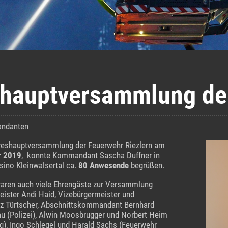
hauptversammlung der
ndanten
hreshauptversammlung der Feuerwehr Riezlern am
r 2019
, konnte Kommandant Sascha Duffner in
sino Kleinwalsertal ca.
80 Anwesende
begrüßen.
aren auch viele Ehrengäste zur Versammlung
ster Andi Haid, Vizebürgermeister und
z Türtscher, Abschnittskommandant Bernhard
au (Polizei), Alwin Moosbrugger und Norbert Heim
g), Ingo Schlegel und Harald Sachs (Feuerwehr