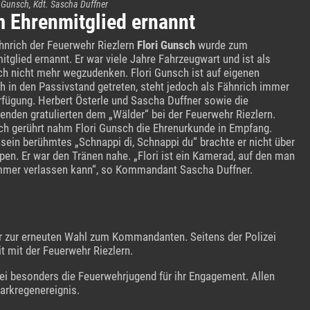
ri Gunsch, Kdt. Sascha Duffner
 Ehrenmitglied ernannt
hnrich der Feuerwehr Riezlern
Flori Gunsch
wurde zum
itglied ernannt. Er war viele Jahre Fahrzeugwart und ist als
ch nicht mehr wegzudenken. Flori Gunsch ist auf eigenen
 in den Passivstand getreten, steht jedoch als Fähnrich immer
rfügung. Herbert Österle und Sascha Duffner sowie die
nden gratulierten dem „Wälder“ bei der Feuerwehr Riezlern.
ich gerührt nahm Flori Gunsch die Ehrenurkunde in Empfang.
 sein berühmtes „Schnappi di, Schnappi du“ brachte er nicht über
ppen. Er war den Tränen nahe. „Flori ist ein Kamerad, auf den man
mmer verlassen kann“, so Kommandant Sascha Duffner.
er zur erneuten Wahl zum Kommandanten. Seitens der Polizei
 mit der Feuerwehr Riezlern.
i besonders die Feuerwehrjugend für ihr Engagement. Allen
arkregenereignis.