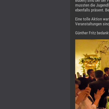
Buben) sind bei der 
mussten die Jugendl
ebenfalls präsent. B
Eine tolle Aktion w
Veranstaltungen sind
Günther Fritz bedank