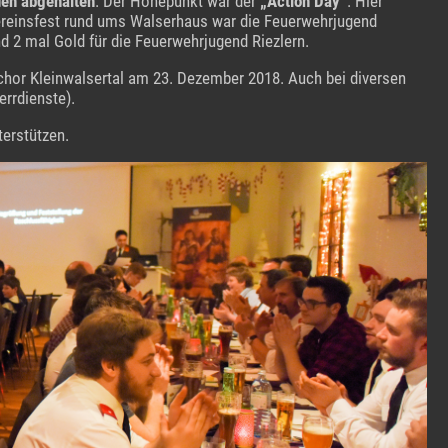
en abgehalten
. Der Höhepunkt war der
„Action Day“
. Hier
ereinsfest rund ums Walserhaus war die Feuerwehrjugend
d 2 mal Gold für die Feuerwehrjugend Riezlern.
chor Kleinwalsertal am 23. Dezember 2018. Auch bei diversen
rrdienste).
terstützen.