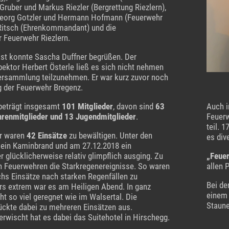
Gruber und Markus Riezler (Bergrettung Riezlern),
Georg Gotzler und Hermann Hofmann (Feuerwehr
 Ritsch (Ehrenkommandant) und die
 Feuerwehr Riezlern.
st konnte Sascha Duffner begrüßen. Der
ektor Herbert Österle ließ es sich nicht nehmen
ersammlung teilzunehmen. Er war kurz zuvor noch
 der Feuerwehr Bregenz.
 beträgt insgesamt
101 Mitglieder
, davon sind
63
Auch i
Ehrenmitglieder und 13 Jugendmitglieder
.
Feuerw
teil. 
hr waren
42 Einsätze
zu bewältigen. Unter den
es div
 ein Kaminbrand und am 27.12.2018 ein
glücklicherweise relativ glimpflich ausging. Zu
„Feue
 Feuerwehren die Starkregenereignisse. So waren
allen 
hs Einsätze nach starken Regenfällen zu
Bei de
rs extrem war es am Heiligen Abend. In ganz
einem 
ht so viel geregnet wie im Walsertal. Die
Staune
ückte dabei zu mehreren Einsätzen aus.
wischt hat es dabei das Suitehotel in Hirschegg.