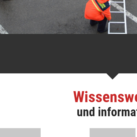
Wissensw
und informa