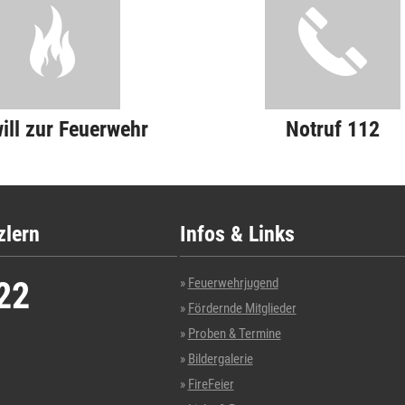
will zur Feuerwehr
Notruf 112
zlern
Infos & Links
22
Feuerwehrjugend
Fördernde Mitglieder
Proben & Termine
Bildergalerie
FireFeier