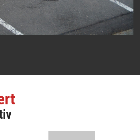
ert
tiv