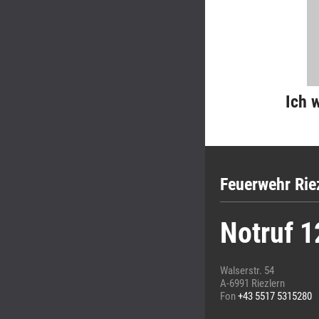
Ich 
Feuerwehr Rie
Notruf 1
Walserstr. 54
A-6991 Riezlern
Fon
+43 5517 5315280