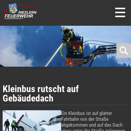
direkt zur Navigation
direkt zum Inhalt
Kleinbus rutscht auf
Gebäudedach
Ein Kleinbus ist auf glatter
Fahrbahn von der Straße
abgekommen und auf das Dach
eines unter der Straße gelegenen