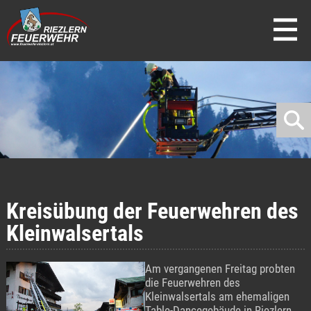
direkt zur Navigation
direkt zum Inhalt
Kreisübung der Feuerwehren des
Kleinwalsertals
Am vergangenen Freitag probten
die Feuerwehren des
Kleinwalsertals am ehemaligen
Table-Dancegebäude in Riezlern