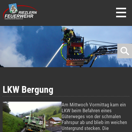
direkt zur Navigation
direkt zum Inhalt
LKW Bergung
Am Mittwoch Vormittag kam ein
LKW beim Befahren eines
Güterweges von der schmalen
Fahrspur ab und blieb im weichen
Untergrund stecken. Die