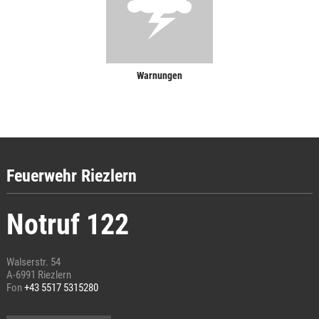
Warnungen
Feuerwehr Riezlern
Notruf 122
Walserstr. 54
A-6991 Riezlern
Fon
+43 5517 5315280