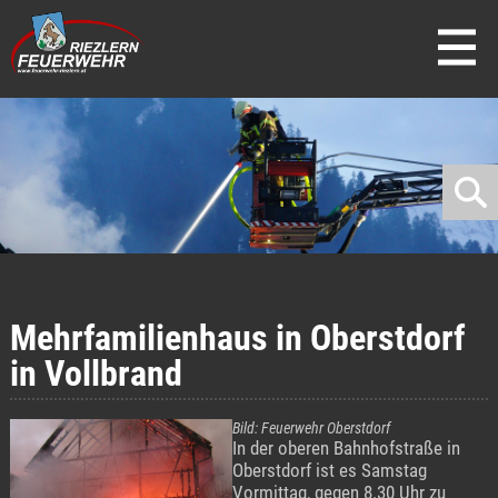
direkt zur Navigation
direkt zum Inhalt
Mehrfamilienhaus in Oberstdorf
in Vollbrand
Bild: Feuerwehr Oberstdorf
In der oberen Bahnhofstraße in
Oberstdorf ist es Samstag
Vormittag, gegen 8.30 Uhr zu