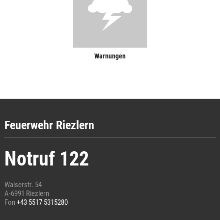
Warnungen
Feuerwehr Riezlern
Notruf 122
Walserstr. 54
A-6991 Riezlern
Fon
+43 5517 5315280