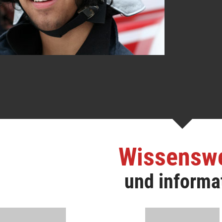
Wissensw
und informa