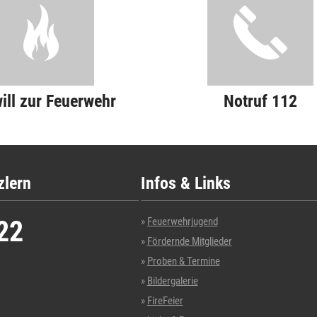
will zur Feuerwehr
Notruf 112
zlern
Infos & Links
22
Feuerwehrjugend
Fördernde Mitglieder
Proben & Termine
Bildergalerie
FireFeier