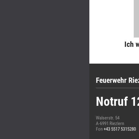
Ich 
Feuerwehr Rie
Notruf 1
Walserstr. 54
A-6991 Riezlern
Fon
+43 5517 5315280