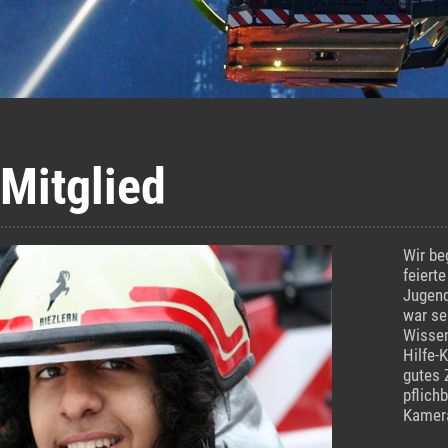
Mitglied
Wir be
feiert
Jugend
war se
Wissen
Hilfe-
gutes 
pflich
Kamer