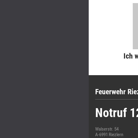
Ich 
Feuerwehr Rie
Notruf 1
Walserstr. 54
A-6991 Riezlern