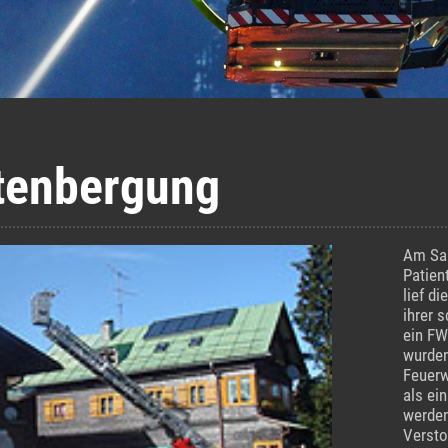
tenbergung
Am Sam
Patien
lief d
ihrer 
ein FW
wurden
Feuerw
als ei
werden
Versto