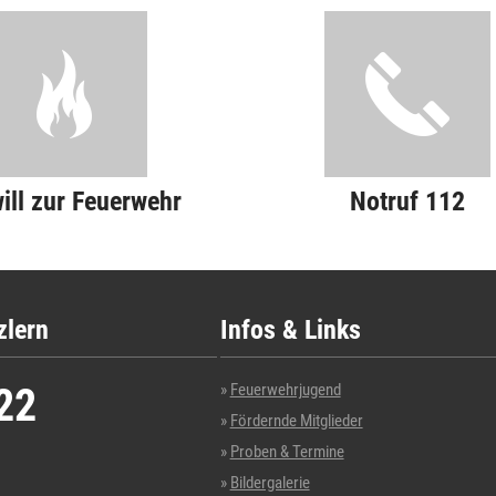
will zur Feuerwehr
Notruf 112
zlern
Infos & Links
22
Feuerwehrjugend
Fördernde Mitglieder
Proben & Termine
Bildergalerie