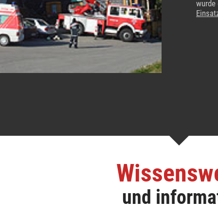
wurde 
Einsat
Wissensw
und informa