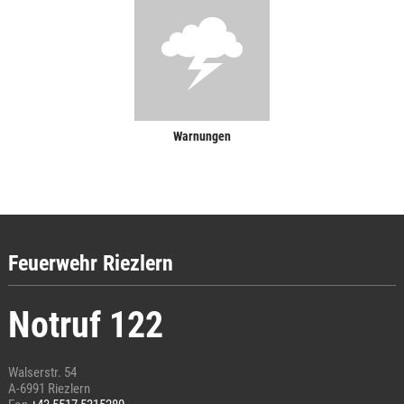
Warnungen
Feuerwehr Riezlern
Notruf 122
Walserstr. 54
A-6991 Riezlern