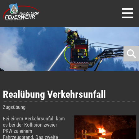
direkt zur Navigation
direkt zum Inhalt
Realübung Verkehrsunfall
Zugsübung
Bei einem Verkehrsunfall kam
es bei der Kollision zweier
PKW zu einem
Fahrzeugbrand. Das zweite