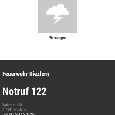
Warnungen
Feuerwehr Riezlern
Notruf 122
Walserstr. 54
A-6991 Riezlern
Fon
+43 5517 5315280