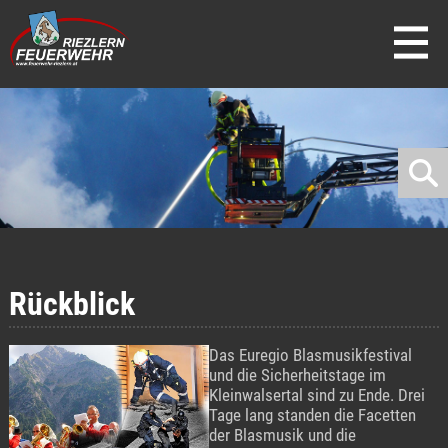
direkt zur Navigation
direkt zum Inhalt
Rückblick
Das Euregio Blasmusikfestival
und die Sicherheitstage im
Kleinwalsertal sind zu Ende. Drei
Tage lang standen die Facetten
der Blasmusik und die