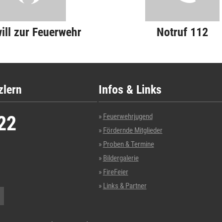
will zur Feuerwehr
Notruf 112
zlern
Infos & Links
22
Feuerwehrjugend
Fördernde Mitglieder
Proben & Termine
Bildergalerie
FireFeier
Links & Partner