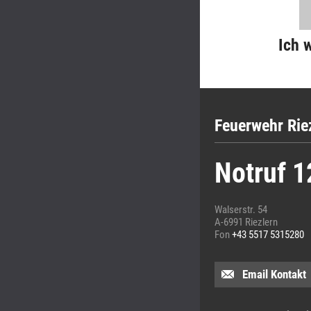
Ich 
Feuerwehr Rie
Notruf 1
Walserstr. 54
A-6991 Riezlern
Fon
+43 5517 5315280
Email Kontakt