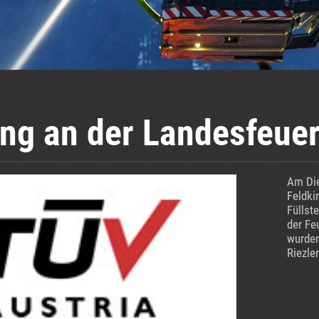
ng an der Landesfeue
Am Die
Feldki
Füllst
der Fe
wurden
Riezle