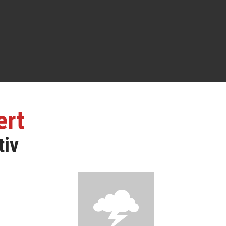
ert
tiv