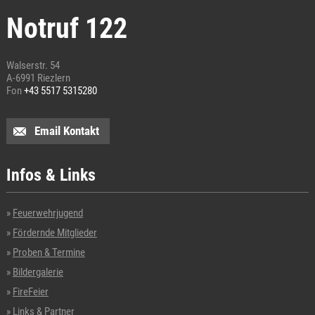
Notruf 122
Walserstr. 54
A-6991 Riezlern
Fon
+43 5517 5315280
Email Kontakt
Infos & Links
Feuerwehrjugend
Fördernde Mitglieder
Proben & Termine
Bildergalerie
FireFeier
Links & Partner