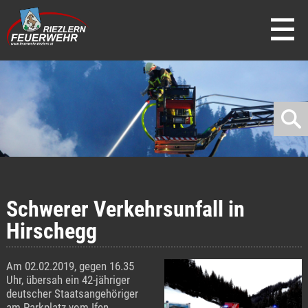
direkt zur Navigation
direkt zum Inhalt
Schwerer Verkehrsunfall in
Hirschegg
Am 02.02.2019, gegen 16.35
Uhr, übersah ein 42-jähriger
deutscher Staatsangehöriger
am Parkplatz vom Ifen