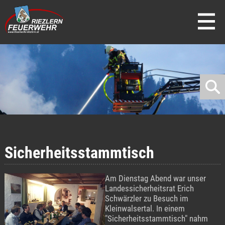
direkt zur Navigation
direkt zum Inhalt
Sicherheitsstammtisch
Am Dienstag Abend war unser
Landessicherheitsrat Erich
Schwärzler zu Besuch im
Kleinwalsertal. In einem
"Sicherheitsstammtisch" nahm