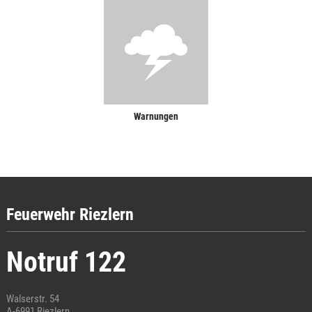
Warnungen
Feuerwehr Riezlern
Notruf 122
Walserstr. 54
A-6991 Riezlern