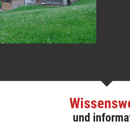
Wissensw
und informa