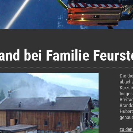
rand bei Familie Feurst
Die di
abgeha
Kurzsc
Insges
Breita
Brando
Hubert
genaue
zu den