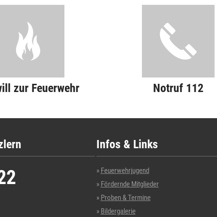
will zur Feuerwehr
Notruf 112
zlern
Infos & Links
22
Feuerwehrjugend
Fördernde Mitglieder
Proben & Termine
Bildergalerie