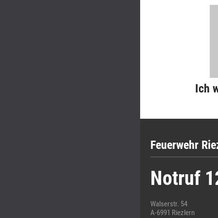
Ich 
Feuerwehr Rie
Notruf 1
Walserstr. 54
A-6991 Riezlern