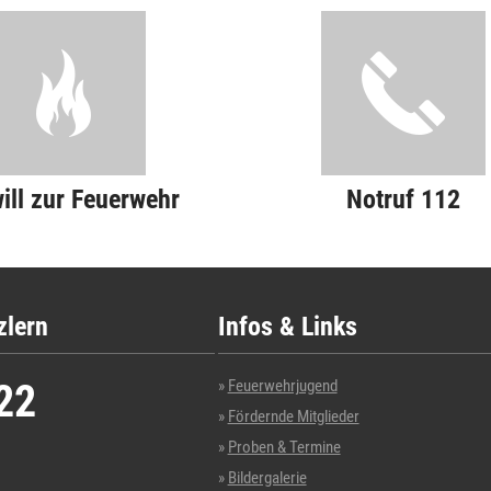
will zur Feuerwehr
Notruf 112
zlern
Infos & Links
22
Feuerwehrjugend
Fördernde Mitglieder
Proben & Termine
Bildergalerie