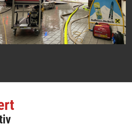
ert
tiv