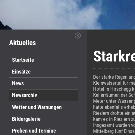
Aktuelles
Starkr
Startseite
Einsätze
Der starke Regen un
Kleinwalsertal für m
News
Hotel in Hirschegg k
Newsarchiv
Kellerräumen der S
Meter unter Wasser 
Wetter und Warnungen
hatte ebenfalls erheb
Riezlern drohte ein 
Bildergalerie
kam es in Riezlern z
Insgesamt wurden vo
Proben und Termine
Mittelberg fünf Eins