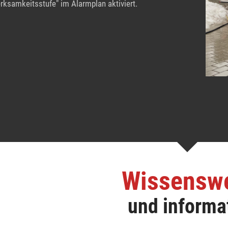
erksamkeitsstufe" im Alarmplan aktiviert.
Wissensw
und informa