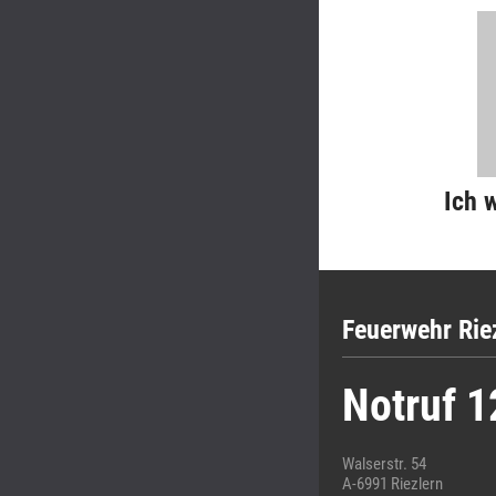
Ich 
Feuerwehr Rie
Notruf 1
Walserstr. 54
A-6991 Riezlern